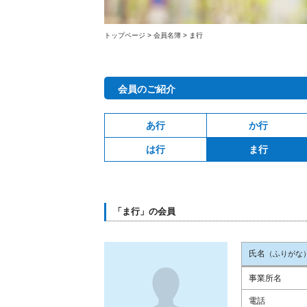
トップページ
>
会員名簿
>
ま行
会員のご紹介
あ行
か行
は行
ま行
「ま行」の会員
氏名
（ふりがな
事業所名
電話