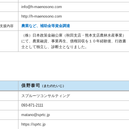
info@h-maenosono.com
http://h-maenosono.com
農業など、補助金等資金調達
支援内容
（株）日本政策金融公庫（秋田支店・熊本支店農林水産事業）
にて、農業融資、事業再生、債権回収を１０年経験後、行政書
士として独立し、診断士となりました。
俣野泰司
）
（またのたいじ）
スプルーツコンサルティング
093-871-2111
matano@sprtc.jp
https://sprtc.jp